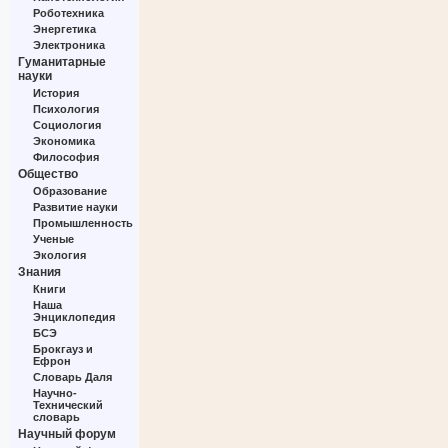
Роботехника
Энергетика
Электроника
Гуманитарные
науки
История
Психология
Социология
Экономика
Философия
Общество
Образование
Развитие науки
Промышленность
Ученые
Экология
Знания
Книги
Наша
Энциклопедия
БСЭ
Брокгауз и
Ефрон
Словарь Даля
Научно-
Технический
словарь
Научный форум