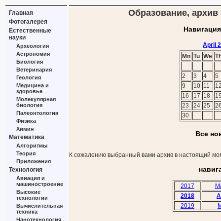
Образование, архив с
Главная
Фотогалерея
Навигация
Естественные
науки
April 
Археология
Астрономия
Mn
Tu
We
T
Биология
Ветеринария
2
3
4
5
Геология
Медицина и
9
10
11
1
здоровье
16
17
18
1
Молекулярная
биология
23
24
25
2
Палеонтология
30
Физика
Химия
Все но
Математика
Алгоритмы
Теория
К сожалению выбранный вами архив в настоящий мом
Приложения
навиг
Технология
Авиация и
машиностроение
2017
M
Высокие
2018
A
технологии
2019
M
Вычислительная
техника
Нанотехнология