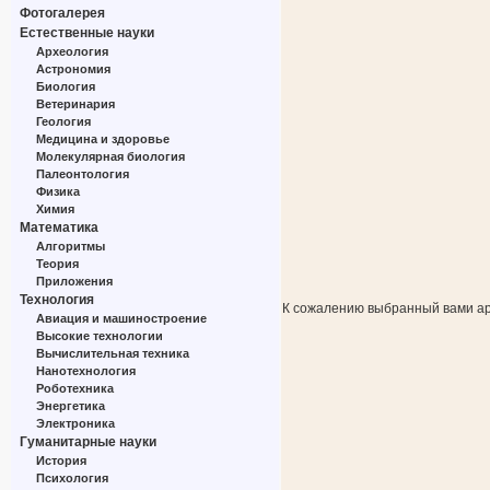
Фотогалерея
Естественные науки
Археология
Астрономия
Биология
Ветеринария
Геология
Медицина и здоровье
Молекулярная биология
Палеонтология
Физика
Химия
Математика
Алгоритмы
Теория
Приложения
Технология
К сожалению выбранный вами ар
Авиация и машиностроение
Высокие технологии
Вычислительная техника
Нанотехнология
Роботехника
Энергетика
Электроника
Гуманитарные науки
История
Психология