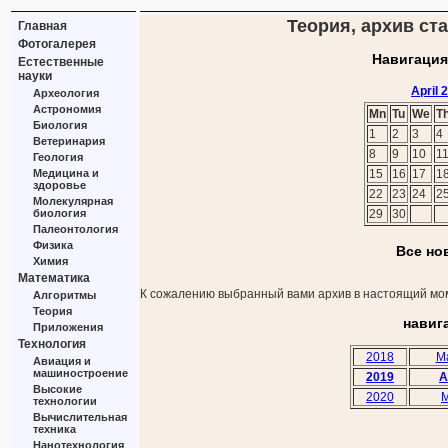
Теория, архив ста
Главная
Фотогалерея
Навигация
Естественные
науки
April 
Археология
Астрономия
Mn
Tu
We
T
Биология
1
2
3
4
Ветеринария
8
9
10
1
Геология
Медицина и
15
16
17
1
здоровье
22
23
24
2
Молекулярная
биология
29
30
Палеонтология
Физика
Все но
Химия
Математика
К сожалению выбранный вами архив в настоящий мом
Алгоритмы
Теория
навиг
Приложения
Технология
2018
M
Авиация и
машиностроение
2019
A
Высокие
2020
M
технологии
Вычислительная
техника
Нанотехнология