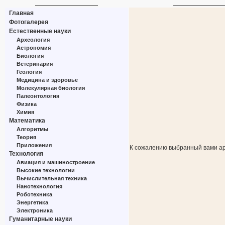
Главная
Фотогалерея
Естественные науки
Археология
Астрономия
Биология
Ветеринария
Геология
Медицина и здоровье
Молекулярная биология
Палеонтология
Физика
Химия
Математика
Алгоритмы
Теория
Приложения
К сожалению выбранный вами ар
Технология
Авиация и машиностроение
Высокие технологии
Вычислительная техника
Нанотехнология
Роботехника
Энергетика
Электроника
Гуманитарные науки