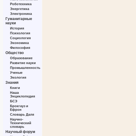
Роботехника
Энергетика
Электроника
Гуманитарные
науки
История
Психология
Социология
Экономика
Философия
Общество
Образование
Развитие науки
Промышленность
Ученые
Экология
Знания
Книги
Наша
Энциклопедия
БСЭ
Брокгауз и
Ефрон
Словарь Даля
Научно-
Технический
словарь
Научный форум