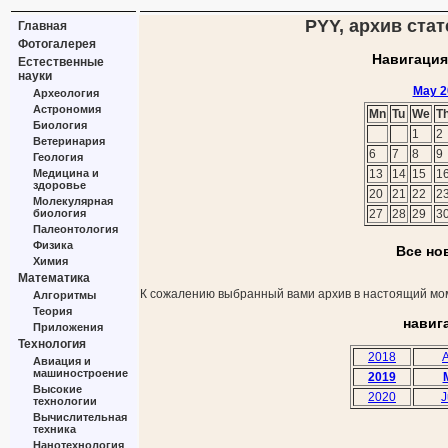
PYY, архив стат
Главная
Фотогалерея
Навигация
Естественные
науки
May 2
Археология
Астрономия
Mn
Tu
We
T
Биология
1
2
Ветеринария
6
7
8
9
Геология
Медицина и
13
14
15
1
здоровье
20
21
22
2
Молекулярная
биология
27
28
29
3
Палеонтология
Физика
Все но
Химия
Математика
К сожалению выбранный вами архив в настоящий мом
Алгоритмы
Теория
навиг
Приложения
Технология
2018
A
Авиация и
машиностроение
2019
Высокие
2020
J
технологии
Вычислительная
техника
Нанотехнология