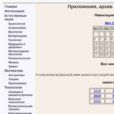
Приложения, архив 
Главная
Фотогалерея
Навигация
Естественные
науки
May 2
Археология
Астрономия
Mn
Tu
We
T
Биология
1
2
Ветеринария
6
7
8
9
Геология
Медицина и
13
14
15
1
здоровье
20
21
22
2
Молекулярная
биология
27
28
29
3
Палеонтология
Физика
Все но
Химия
Математика
К сожалению выбранный вами архив в настоящий мом
Алгоритмы
Теория
навиг
Приложения
Технология
2018
A
Авиация и
машиностроение
2019
Высокие
2020
J
технологии
Вычислительная
техника
Нанотехнология