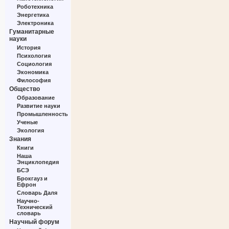
Роботехника
Энергетика
Электроника
Гуманитарные
науки
История
Психология
Социология
Экономика
Философия
Общество
Образование
Развитие науки
Промышленность
Ученые
Экология
Знания
Книги
Наша
Энциклопедия
БСЭ
Брокгауз и
Ефрон
Словарь Даля
Научно-
Технический
словарь
Научный форум