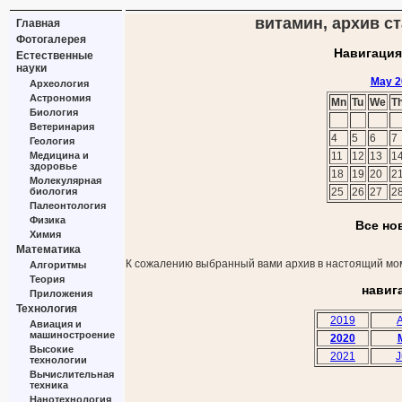
витамин, архив ст
Главная
Фотогалерея
Навигация
Естественные
науки
May 2
Археология
Астрономия
Mn
Tu
We
T
Биология
Ветеринария
4
5
6
7
Геология
Медицина и
11
12
13
1
здоровье
18
19
20
2
Молекулярная
биология
25
26
27
2
Палеонтология
Физика
Все но
Химия
Математика
К сожалению выбранный вами архив в настоящий мом
Алгоритмы
Теория
навиг
Приложения
Технология
2019
A
Авиация и
машиностроение
2020
Высокие
2021
J
технологии
Вычислительная
техника
Нанотехнология