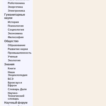
Роботехника
Энергетика
Электроника
Гуманитарные
науки
История
Психология
Социология
Экономика
Философия
Общество
Образование
Развитие науки
Промышленность
Ученые
Экология
Знания
Книги
Наша
Энциклопедия
БСЭ
Брокгауз и
Ефрон
Словарь Даля
Научно-
Технический
словарь
Научный форум