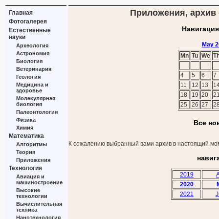
Приложения, архив 
Главная
Фотогалерея
Навигация
Естественные
науки
May 2
Археология
Астрономия
Mn
Tu
We
T
Биология
Ветеринария
4
5
6
7
Геология
Медицина и
11
12
13
1
здоровье
18
19
20
2
Молекулярная
биология
25
26
27
2
Палеонтология
Физика
Все но
Химия
Математика
К сожалению выбранный вами архив в настоящий мом
Алгоритмы
Теория
навиг
Приложения
Технология
2019
A
Авиация и
машиностроение
2020
Высокие
2021
J
технологии
Вычислительная
техника
Нанотехнология