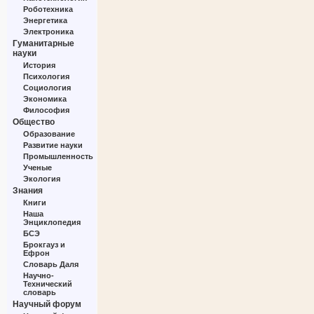
Роботехника
Энергетика
Электроника
Гуманитарные
науки
История
Психология
Социология
Экономика
Философия
Общество
Образование
Развитие науки
Промышленность
Ученые
Экология
Знания
Книги
Наша
Энциклопедия
БСЭ
Брокгауз и
Ефрон
Словарь Даля
Научно-
Технический
словарь
Научный форум