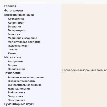
Главная
Фотогалерея
Естественные науки
Археология
Астрономия
Биология
Ветеринария
Геология
Медицина и здоровье
Молекулярная биология
Палеонтология
Физика
Химия
Математика
Алгоритмы
Теория
Приложения
К сожалению выбранный вами ар
Технология
Авиация и машиностроение
Высокие технологии
Вычислительная техника
Нанотехнология
Роботехника
Энергетика
Электроника
Гуманитарные науки