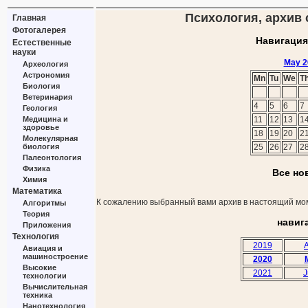
Психология, архив 
Главная
Фотогалерея
Навигация
Естественные
науки
May 2
Археология
Астрономия
Mn
Tu
We
T
Биология
Ветеринария
4
5
6
7
Геология
Медицина и
11
12
13
1
здоровье
18
19
20
2
Молекулярная
биология
25
26
27
2
Палеонтология
Физика
Все но
Химия
Математика
К сожалению выбранный вами архив в настоящий мом
Алгоритмы
Теория
навиг
Приложения
Технология
2019
A
Авиация и
машиностроение
2020
Высокие
2021
J
технологии
Вычислительная
техника
Нанотехнология