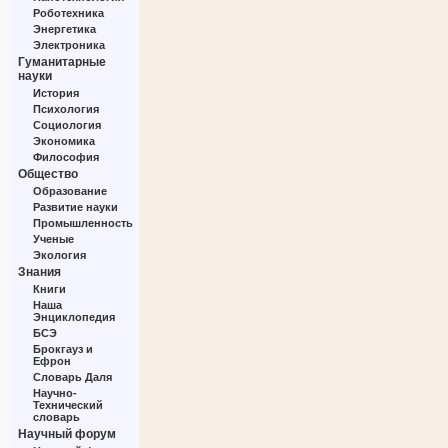
Роботехника
Энергетика
Электроника
Гуманитарные
науки
История
Психология
Социология
Экономика
Философия
Общество
Образование
Развитие науки
Промышленность
Ученые
Экология
Знания
Книги
Наша
Энциклопедия
БСЭ
Брокгауз и
Ефрон
Словарь Даля
Научно-
Технический
словарь
Научный форум