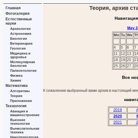
Теория, архив ст
Главная
Фотогалерея
Навигация
Естественные
науки
May 2
Археология
Астрономия
Mn
Tu
We
T
Биология
Ветеринария
4
5
6
7
Геология
Медицина и
11
12
13
1
здоровье
18
19
20
2
Молекулярная
биология
25
26
27
2
Палеонтология
Физика
Все но
Химия
Математика
К сожалению выбранный вами архив в настоящий мом
Алгоритмы
Теория
навиг
Приложения
Технология
2019
A
Авиация и
машиностроение
2020
Высокие
2021
J
технологии
Вычислительная
техника
Нанотехнология