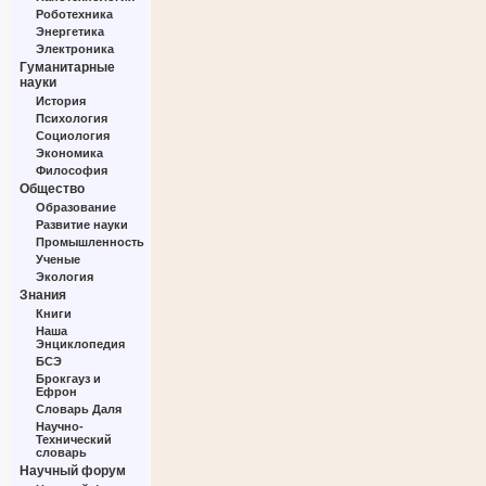
Роботехника
Энергетика
Электроника
Гуманитарные
науки
История
Психология
Социология
Экономика
Философия
Общество
Образование
Развитие науки
Промышленность
Ученые
Экология
Знания
Книги
Наша
Энциклопедия
БСЭ
Брокгауз и
Ефрон
Словарь Даля
Научно-
Технический
словарь
Научный форум