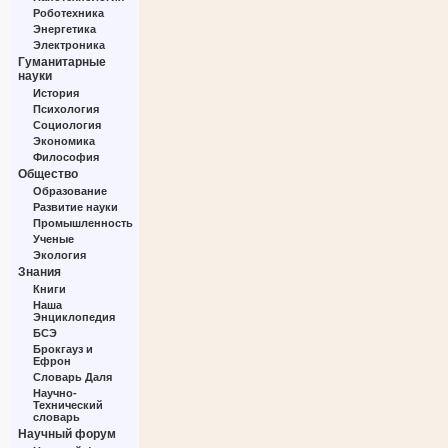
Роботехника
Энергетика
Электроника
Гуманитарные
науки
История
Психология
Социология
Экономика
Философия
Общество
Образование
Развитие науки
Промышленность
Ученые
Экология
Знания
Книги
Наша
Энциклопедия
БСЭ
Брокгауз и
Ефрон
Словарь Даля
Научно-
Технический
словарь
Научный форум