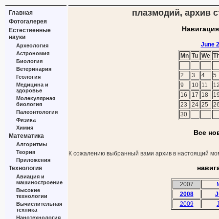
плазмодий, архив с
Главная
Фотогалерея
Навигация
Естественные
науки
June 
Археология
Астрономия
Mn
Tu
We
T
Биология
Ветеринария
2
3
4
5
Геология
Медицина и
9
10
11
1
здоровье
16
17
18
1
Молекулярная
биология
23
24
25
2
Палеонтология
30
Физика
Химия
Все но
Математика
Алгоритмы
Теория
К сожалению выбранный вами архив в настоящий мом
Приложения
навиг
Технология
Авиация и
машиностроение
2007
Высокие
2008
J
технологии
2009
Вычислительная
техника
Нанотехнология