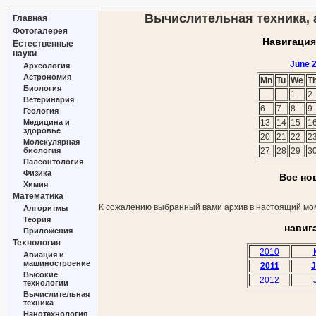
Вычислительная техника, а
Главная
Фотогалерея
Навигация
Естественные
науки
June 
Археология
Астрономия
Mn
Tu
We
T
Биология
1
2
Ветеринария
6
7
8
9
Геология
Медицина и
13
14
15
1
здоровье
20
21
22
2
Молекулярная
биология
27
28
29
3
Палеонтология
Физика
Все но
Химия
Математика
К сожалению выбранный вами архив в настоящий мом
Алгоритмы
Теория
навиг
Приложения
Технология
2010
Авиация и
машиностроение
2011
J
Высокие
2012
технологии
Вычислительная
техника
Нанотехнология