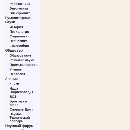
Роботехника
Энергетика
Электроника
Гуманитарные
науки
История
Психология
Социология
Экономика
Философия
Общество
Образование
Развитие науки
Промышленность
Ученые
Экология
Знания
Книги
Наша
Энциклопедия
БСЭ
Брокгауз и
Ефрон
Словарь Даля
Научно-
Технический
словарь
Научный форум