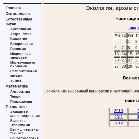
Экология, архив ст
Главная
Фотогалерея
Навигация
Естественные
науки
June 
Археология
Астрономия
Mn
Tu
We
T
Биология
1
2
Ветеринария
6
7
8
9
Геология
Медицина и
13
14
15
1
здоровье
20
21
22
2
Молекулярная
биология
27
28
29
3
Палеонтология
Физика
Все но
Химия
Математика
К сожалению выбранный вами архив в настоящий мом
Алгоритмы
Теория
навиг
Приложения
Технология
2010
Авиация и
машиностроение
2011
J
Высокие
2012
технологии
Вычислительная
техника
Нанотехнология