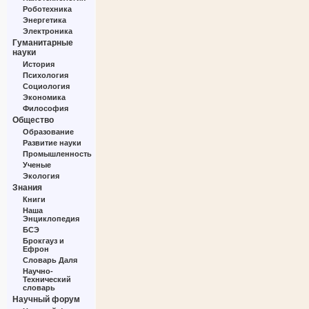
Роботехника
Энергетика
Электроника
Гуманитарные
науки
История
Психология
Социология
Экономика
Философия
Общество
Образование
Развитие науки
Промышленность
Ученые
Экология
Знания
Книги
Наша
Энциклопедия
БСЭ
Брокгауз и
Ефрон
Словарь Даля
Научно-
Технический
словарь
Научный форум