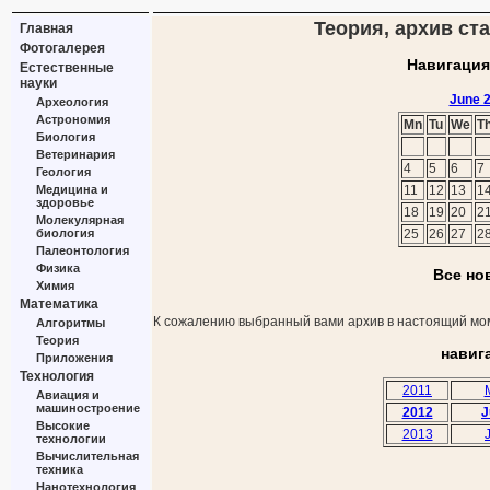
Теория, архив ста
Главная
Фотогалерея
Навигация
Естественные
науки
June 
Археология
Астрономия
Mn
Tu
We
T
Биология
Ветеринария
4
5
6
7
Геология
Медицина и
11
12
13
1
здоровье
18
19
20
2
Молекулярная
биология
25
26
27
2
Палеонтология
Физика
Все но
Химия
Математика
К сожалению выбранный вами архив в настоящий мом
Алгоритмы
Теория
навиг
Приложения
Технология
2011
Авиация и
машиностроение
2012
J
Высокие
2013
технологии
Вычислительная
техника
Нанотехнология