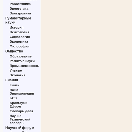
Роботехника
Энергетика
Электроника
Гуманитарные
науки
История
Психология
Социология
Экономика
Философия
Общество
Образование
Развитие науки
Промышленность
Ученые
Экология
Знания
Книги
Наша
Энциклопедия
БСЭ
Брокгауз и
Ефрон
Словарь Даля
Научно-
Технический
словарь
Научный форум