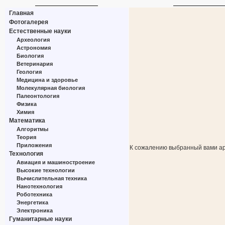
Главная
Фотогалерея
Естественные науки
Археология
Астрономия
Биология
Ветеринария
Геология
Медицина и здоровье
Молекулярная биология
Палеонтология
Физика
Химия
Математика
Алгоритмы
Теория
Приложения
К сожалению выбранный вами ар
Технология
Авиация и машиностроение
Высокие технологии
Вычислительная техника
Нанотехнология
Роботехника
Энергетика
Электроника
Гуманитарные науки