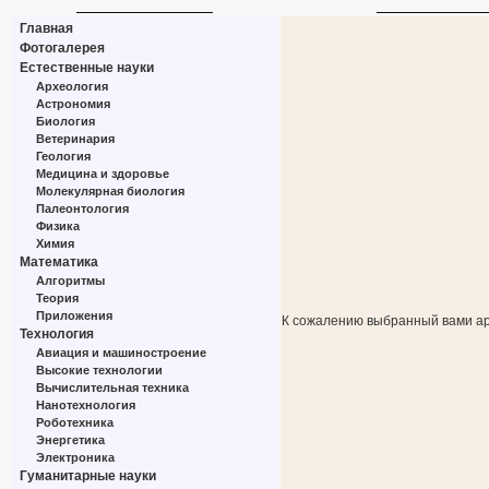
Главная
Фотогалерея
Естественные науки
Археология
Астрономия
Биология
Ветеринария
Геология
Медицина и здоровье
Молекулярная биология
Палеонтология
Физика
Химия
Математика
Алгоритмы
Теория
Приложения
К сожалению выбранный вами ар
Технология
Авиация и машиностроение
Высокие технологии
Вычислительная техника
Нанотехнология
Роботехника
Энергетика
Электроника
Гуманитарные науки