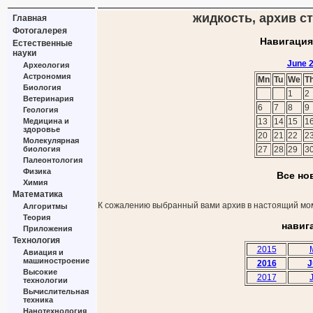
жидкость, архив ст
Главная
Фотогалерея
Навигация
Естественные
науки
June 
Археология
Астрономия
Mn
Tu
We
T
Биология
1
2
Ветеринария
6
7
8
9
Геология
Медицина и
13
14
15
1
здоровье
20
21
22
2
Молекулярная
биология
27
28
29
3
Палеонтология
Физика
Все но
Химия
Математика
К сожалению выбранный вами архив в настоящий мом
Алгоритмы
Теория
навиг
Приложения
Технология
2015
Авиация и
машиностроение
2016
J
Высокие
2017
технологии
Вычислительная
техника
Нанотехнология