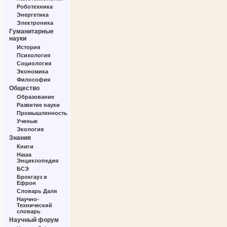
Роботехника
Энергетика
Электроника
Гуманитарные
науки
История
Психология
Социология
Экономика
Философия
Общество
Образование
Развитие науки
Промышленность
Ученые
Экология
Знания
Книги
Наша
Энциклопедия
БСЭ
Брокгауз и
Ефрон
Словарь Даля
Научно-
Технический
словарь
Научный форум