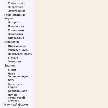
Роботехника
Энергетика
Электроника
Гуманитарные
науки
История
Психология
Социология
Экономика
Философия
Общество
Образование
Развитие науки
Промышленность
Ученые
Экология
Знания
Книги
Наша
Энциклопедия
БСЭ
Брокгауз и
Ефрон
Словарь Даля
Научно-
Технический
словарь
Научный форум