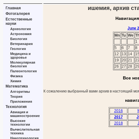
ишемия, архив ста
Главная
Фотогалерея
Навигация
Естественные
науки
June 
Археология
Астрономия
Mn
Tu
We
T
Биология
1
Ветеринария
5
6
7
8
Геология
Медицина и
12
13
14
1
здоровье
19
20
21
2
Молекулярная
биология
26
27
28
2
Палеонтология
Физика
Все но
Химия
Математика
К сожалению выбранный вами архив в настоящий мом
Алгоритмы
Теория
навиг
Приложения
Технология
2016
Авиация и
машиностроение
2017
J
Высокие
2018
технологии
Вычислительная
техника
Нанотехнология