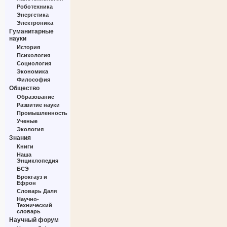
Роботехника
Энергетика
Электроника
Гуманитарные
науки
История
Психология
Социология
Экономика
Философия
Общество
Образование
Развитие науки
Промышленность
Ученые
Экология
Знания
Книги
Наша
Энциклопедия
БСЭ
Брокгауз и
Ефрон
Словарь Даля
Научно-
Технический
словарь
Научный форум