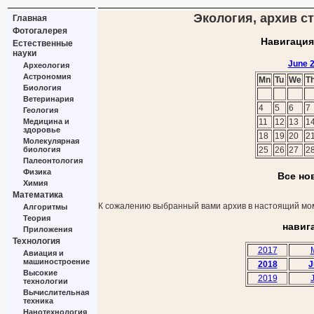
Экология, архив ст
Главная
Фотогалерея
Навигация
Естественные
науки
June 
Археология
Астрономия
Mn
Tu
We
T
Биология
Ветеринария
4
5
6
7
Геология
Медицина и
11
12
13
1
здоровье
18
19
20
2
Молекулярная
биология
25
26
27
2
Палеонтология
Физика
Все но
Химия
Математика
К сожалению выбранный вами архив в настоящий мом
Алгоритмы
Теория
навиг
Приложения
Технология
2017
Авиация и
машиностроение
2018
J
Высокие
2019
технологии
Вычислительная
техника
Нанотехнология