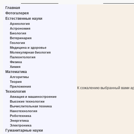
Главная
Фотогалерея
Естественные науки
Археология
Астрономия
Биология
Ветеринария
Геология
Медицина и здоровье
Молекулярная биология
Палеонтология
Физика
Химия
Математика
Алгоритмы
Теория
Приложения
К сожалению выбранный вами ар
Технология
Авиация и машиностроение
Высокие технологии
Вычислительная техника
Нанотехнология
Роботехника
Энергетика
Электроника
Гуманитарные науки