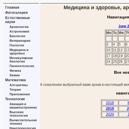
Медицина и здоровье, ар
Главная
Фотогалерея
Навигация
Естественные
науки
June 
Археология
Астрономия
Mn
Tu
We
T
Биология
Ветеринария
3
4
5
6
Геология
Медицина и
10
11
12
1
здоровье
17
18
19
2
Молекулярная
биология
24
25
26
2
Палеонтология
Физика
Все но
Химия
Математика
К сожалению выбранный вами архив в настоящий мом
Алгоритмы
Теория
навиг
Приложения
Технология
2018
Авиация и
машиностроение
2019
J
Высокие
2020
технологии
Вычислительная
техника
Нанотехнология