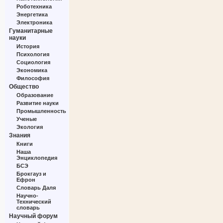
Роботехника
Энергетика
Электроника
Гуманитарные
науки
История
Психология
Социология
Экономика
Философия
Общество
Образование
Развитие науки
Промышленность
Ученые
Экология
Знания
Книги
Наша
Энциклопедия
БСЭ
Брокгауз и
Ефрон
Словарь Даля
Научно-
Технический
словарь
Научный форум