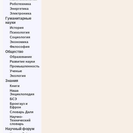
Роботехника
Энергетика
Электроника
Гуманитарные
науки
История
Психология
Социология
Экономика
Философия
Общество
Образование
Развитие науки
Промышленность
Ученые
Экология
Знания
Книги
Наша
Энциклопедия
БСЭ
Брокгауз и
Ефрон
Словарь Даля
Научно-
Технический
словарь
Научный форум