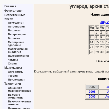
углерод, архив ст
Главная
Фотогалерея
Навигация
Естественные
науки
July 
Археология
Астрономия
Mn
Tu
We
T
Биология
1
2
3
Ветеринария
7
8
9
1
Геология
Медицина и
14
15
16
1
здоровье
21
22
23
2
Молекулярная
биология
28
29
30
3
Палеонтология
Физика
Все но
Химия
Математика
К сожалению выбранный вами архив в настоящий мом
Алгоритмы
Теория
навиг
Приложения
Технология
2007
J
Авиация и
машиностроение
2008
J
Высокие
2009
Au
технологии
Вычислительная
техника
Нанотехнология