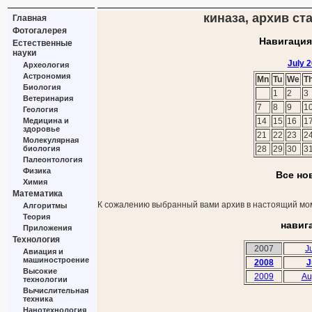
киназа, архив ста
Главная
Фотогалерея
Навигация
Естественные
науки
July 
Археология
Астрономия
Mn
Tu
We
T
Биология
1
2
3
Ветеринария
7
8
9
1
Геология
Медицина и
14
15
16
1
здоровье
21
22
23
2
Молекулярная
биология
28
29
30
3
Палеонтология
Физика
Все но
Химия
Математика
К сожалению выбранный вами архив в настоящий мом
Алгоритмы
Теория
навиг
Приложения
Технология
2007
J
Авиация и
машиностроение
2008
J
Высокие
2009
Au
технологии
Вычислительная
техника
Нанотехнология