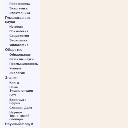
Роботехника
Энергетика
Электроника
Гуманитарные
науки
История
Психология
Социология
Экономика
Философия
Общество
Образование
Развитие науки
Промышленность
Ученые
Экология
Знания
Книги
Наша
Энциклопедия
БСЭ
Брокгауз и
Ефрон
Словарь Даля
Научно-
Технический
словарь
Научный форум