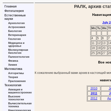
РАЛК, архив стат
Главная
Фотогалерея
Навигация
Естественные
науки
July 
Археология
Астрономия
Mn
Tu
We
T
Биология
Ветеринария
4
5
6
7
Геология
Медицина и
11
12
13
1
здоровье
18
19
20
2
Молекулярная
биология
25
26
27
2
Палеонтология
Физика
Все но
Химия
Математика
К сожалению выбранный вами архив в настоящий мом
Алгоритмы
Теория
навиг
Приложения
Технология
2010
J
Авиация и
машиностроение
2011
J
Высокие
2012
Au
технологии
Вычислительная
техника
Нанотехнология