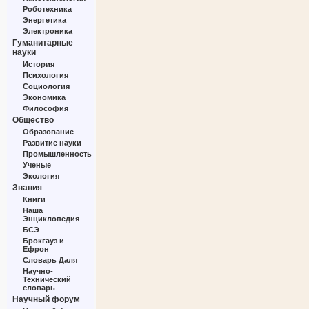
Роботехника
Энергетика
Электроника
Гуманитарные
науки
История
Психология
Социология
Экономика
Философия
Общество
Образование
Развитие науки
Промышленность
Ученые
Экология
Знания
Книги
Наша
Энциклопедия
БСЭ
Брокгауз и
Ефрон
Словарь Даля
Научно-
Технический
словарь
Научный форум