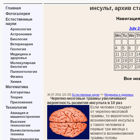
инсульт, архив ст
Главная
Фотогалерея
Навигация
Естественные
науки
July 
Археология
Астрономия
Mn
Tu
We
T
Биология
Ветеринария
4
5
6
7
Геология
Медицина и
11
12
13
1
здоровье
18
19
20
2
Молекулярная
биология
25
26
27
2
Палеонтология
Физика
Все но
Химия
Математика
Алгоритмы
30.07.2011 (22:33)
Естественные науки
>>
Медицина и здоровье
Теория
Черепно-мозговые травмы увеличивают
Приложения
вероятность развития инсульта в 10 раз
Если человек страдает
Технология
от черепно-мозговой
Авиация и
травмы, то вероятность
машиностроение
возникновения инсульта
Высокие
у такого человека в
технологии
первые три месяца с
Вычислительная
момента возникновения
техника
травмы головы
Нанотехнология