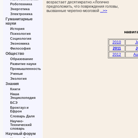
возрастает десятикратно.«Логично
Роботехника
предположить, что повреждения головы,
Энергетика
вызванные черепно-мозговой
...>>
Электроника
Гуманитарные
науки
История
навиг
Психология
Социология
2010
J
Экономика
2011
J
Философия
Общество
2012
Au
Образование
Развитие науки
Промышленность
Ученые
Экология
Знания
Книги
Наша
Энциклопедия
БСЭ
Брокгауз и
Ефрон
Словарь Даля
Научно-
Технический
словарь
Научный форум