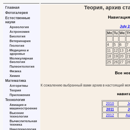
Теория, архив ста
Главная
Фотогалерея
Навигация
Естественные
науки
July 
Археология
Астрономия
Mn
Tu
We
T
Биология
Ветеринария
4
5
6
7
Геология
Медицина и
11
12
13
1
здоровье
18
19
20
2
Молекулярная
биология
25
26
27
2
Палеонтология
Физика
Все но
Химия
Математика
К сожалению выбранный вами архив в настоящий мом
Алгоритмы
Теория
навиг
Приложения
Технология
2010
J
Авиация и
машиностроение
2011
J
Высокие
2012
Au
технологии
Вычислительная
техника
Нанотехнология