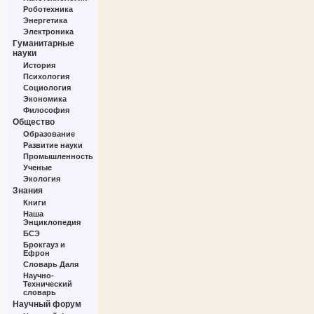
Роботехника
Энергетика
Электроника
Гуманитарные
науки
История
Психология
Социология
Экономика
Философия
Общество
Образование
Развитие науки
Промышленность
Ученые
Экология
Знания
Книги
Наша
Энциклопедия
БСЭ
Брокгауз и
Ефрон
Словарь Даля
Научно-
Технический
словарь
Научный форум