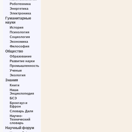
Роботехника
Энергетика
Электроника
Гуманитарные
науки
История
Психология
Социология
Экономика
Философия
Общество
Образование
Развитие науки
Промышленность
Ученые
Экология
Знания
Книги
Наша
Энциклопедия
БСЭ
Брокгауз и
Ефрон
Словарь Даля
Научно-
Технический
словарь
Научный форум