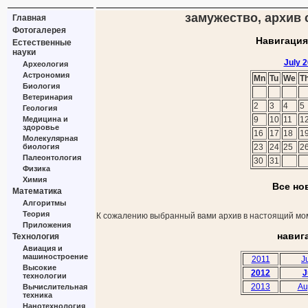
замужество, архив с
Главная
Фотогалерея
Навигация
Естественные
науки
July 
Археология
Астрономия
Mn
Tu
We
T
Биология
Ветеринария
2
3
4
5
Геология
Медицина и
9
10
11
1
здоровье
16
17
18
1
Молекулярная
биология
23
24
25
2
Палеонтология
30
31
Физика
Химия
Все но
Математика
Алгоритмы
Теория
К сожалению выбранный вами архив в настоящий мом
Приложения
навиг
Технология
Авиация и
машиностроение
2011
J
Высокие
2012
J
технологии
2013
Au
Вычислительная
техника
Нанотехнология