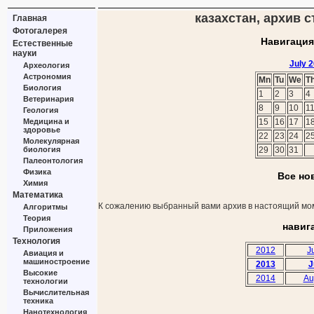
казахстан, архив с
Главная
Фотогалерея
Навигация
Естественные
науки
July 
Археология
Астрономия
Mn
Tu
We
T
Биология
1
2
3
4
Ветеринария
8
9
10
1
Геология
Медицина и
15
16
17
1
здоровье
22
23
24
2
Молекулярная
биология
29
30
31
Палеонтология
Физика
Все но
Химия
Математика
К сожалению выбранный вами архив в настоящий мом
Алгоритмы
Теория
навиг
Приложения
Технология
2012
J
Авиация и
машиностроение
2013
J
Высокие
2014
Au
технологии
Вычислительная
техника
Нанотехнология