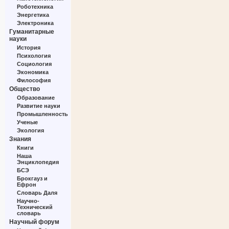
Роботехника
Энергетика
Электроника
Гуманитарные
науки
История
Психология
Социология
Экономика
Философия
Общество
Образование
Развитие науки
Промышленность
Ученые
Экология
Знания
Книги
Наша
Энциклопедия
БСЭ
Брокгауз и
Ефрон
Словарь Даля
Научно-
Технический
словарь
Научный форум