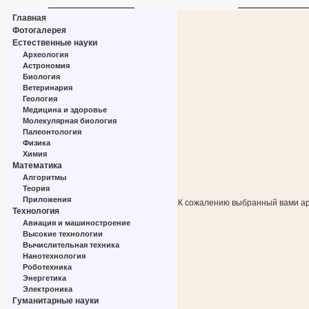
Главная
Фотогалерея
Естественные науки
Археология
Астрономия
Биология
Ветеринария
Геология
Медицина и здоровье
Молекулярная биология
Палеонтология
Физика
Химия
Математика
Алгоритмы
Теория
Приложения
К сожалению выбранный вами ар
Технология
Авиация и машиностроение
Высокие технологии
Вычислительная техника
Нанотехнология
Роботехника
Энергетика
Электроника
Гуманитарные науки