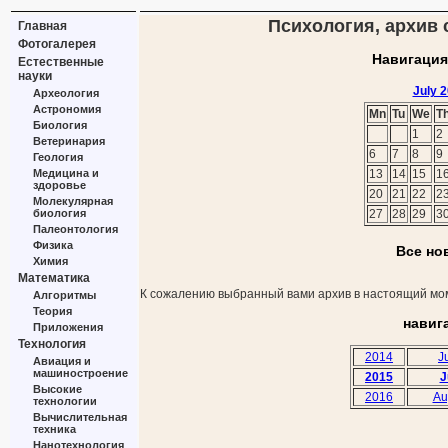
Психология, архив с
Главная
Фотогалерея
Навигация
Естественные
науки
July 
Археология
Астрономия
Mn
Tu
We
T
Биология
1
2
Ветеринария
6
7
8
9
Геология
Медицина и
13
14
15
1
здоровье
20
21
22
2
Молекулярная
биология
27
28
29
3
Палеонтология
Физика
Все но
Химия
Математика
К сожалению выбранный вами архив в настоящий мом
Алгоритмы
Теория
навиг
Приложения
Технология
2014
J
Авиация и
машиностроение
2015
J
Высокие
2016
Au
технологии
Вычислительная
техника
Нанотехнология