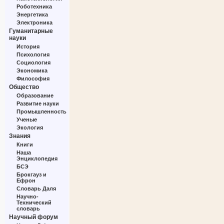
Роботехника
Энергетика
Электроника
Гуманитарные
науки
История
Психология
Социология
Экономика
Философия
Общество
Образование
Развитие науки
Промышленность
Ученые
Экология
Знания
Книги
Наша
Энциклопедия
БСЭ
Брокгауз и
Ефрон
Словарь Даля
Научно-
Технический
словарь
Научный форум