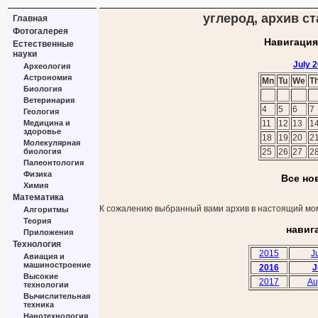
углерод, архив ст
Главная
Фотогалерея
Навигация
Естественные
науки
July 
Археология
Астрономия
Mn
Tu
We
T
Биология
Ветеринария
4
5
6
7
Геология
Медицина и
11
12
13
1
здоровье
18
19
20
2
Молекулярная
биология
25
26
27
2
Палеонтология
Физика
Все но
Химия
Математика
К сожалению выбранный вами архив в настоящий мом
Алгоритмы
Теория
навиг
Приложения
Технология
2015
J
Авиация и
машиностроение
2016
J
Высокие
2017
Au
технологии
Вычислительная
техника
Нанотехнология