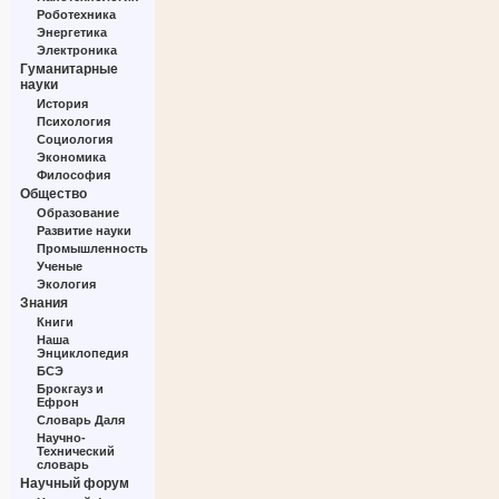
Роботехника
Энергетика
Электроника
Гуманитарные
науки
История
Психология
Социология
Экономика
Философия
Общество
Образование
Развитие науки
Промышленность
Ученые
Экология
Знания
Книги
Наша
Энциклопедия
БСЭ
Брокгауз и
Ефрон
Словарь Даля
Научно-
Технический
словарь
Научный форум