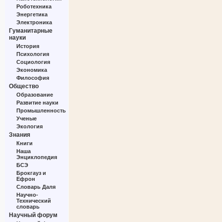
Роботехника
Энергетика
Электроника
Гуманитарные
науки
История
Психология
Социология
Экономика
Философия
Общество
Образование
Развитие науки
Промышленность
Ученые
Экология
Знания
Книги
Наша
Энциклопедия
БСЭ
Брокгауз и
Ефрон
Словарь Даля
Научно-
Технический
словарь
Научный форум