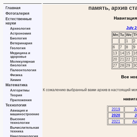
память, архив ста
Главная
Фотогалерея
Навигация
Естественные
науки
July 
Археология
Астрономия
Mn
Tu
We
T
Биология
1
2
Ветеринария
6
7
8
9
Геология
Медицина и
13
14
15
1
здоровье
20
21
22
2
Молекулярная
биология
27
28
29
3
Палеонтология
Физика
Все но
Химия
Математика
К сожалению выбранный вами архив в настоящий мом
Алгоритмы
Теория
навиг
Приложения
Технология
2019
J
Авиация и
машиностроение
2020
J
Высокие
2021
Au
технологии
Вычислительная
техника
Нанотехнология