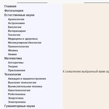
Главная
Фотогалерея
Естественные науки
Археология
Астрономия
Биология
Ветеринария
Геология
Медицина и здоровье
Молекулярная биология
Палеонтология
Физика
Химия
Математика
Алгоритмы
Теория
Приложения
К сожалению выбранный вами ар
Технология
Авиация и машиностроение
Высокие технологии
Вычислительная техника
Нанотехнология
Роботехника
Энергетика
Электроника
Гуманитарные науки