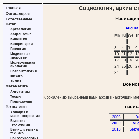
Социология, архив ст
Главная
Фотогалерея
Навигация
Естественные
науки
August
Археология
Астрономия
Mn
Tu
We
T
Биология
Ветеринария
3
4
5
6
Геология
Медицина и
10
11
12
1
здоровье
17
18
19
2
Молекулярная
биология
24
25
26
2
Палеонтология
31
Физика
Химия
Все но
Математика
Алгоритмы
Теория
К сожалению выбранный вами архив в настоящий мом
Приложения
навиг
Технология
Авиация и
машиностроение
2008
Ju
Высокие
2009
Aug
технологии
2010
Sept
Вычислительная
техника
Нанотехнология