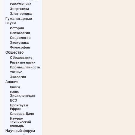
Роботехника
Энергетика
Электроника
Гуманитарные
науки
История
Психология
Социология
Экономика
Философия
Общество
Образование
Развитие науки
Промышленность
Ученые
Экология
Знания
Книги
Наша
Энциклопедия
БСЭ
Брокгауз и
Ефрон
Словарь Даля
Научно-
Технический
словарь
Научный форум