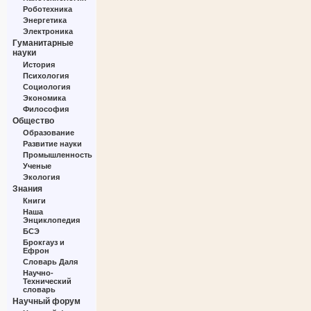
Роботехника
Энергетика
Электроника
Гуманитарные
науки
История
Психология
Социология
Экономика
Философия
Общество
Образование
Развитие науки
Промышленность
Ученые
Экология
Знания
Книги
Наша
Энциклопедия
БСЭ
Брокгауз и
Ефрон
Словарь Даля
Научно-
Технический
словарь
Научный форум