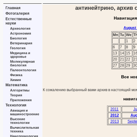
антинейтрино, архив с
Главная
Фотогалерея
Навигация
Естественные
науки
August
Археология
Астрономия
Mn
Tu
We
T
Биология
1
2
Ветеринария
6
7
8
9
Геология
Медицина и
13
14
15
1
здоровье
20
21
22
2
Молекулярная
биология
27
28
29
3
Палеонтология
Физика
Все но
Химия
Математика
К сожалению выбранный вами архив в настоящий мом
Алгоритмы
Теория
навиг
Приложения
Технология
2011
Ju
Авиация и
машиностроение
2012
Aug
Высокие
2013
Sept
технологии
Вычислительная
техника
Нанотехнология