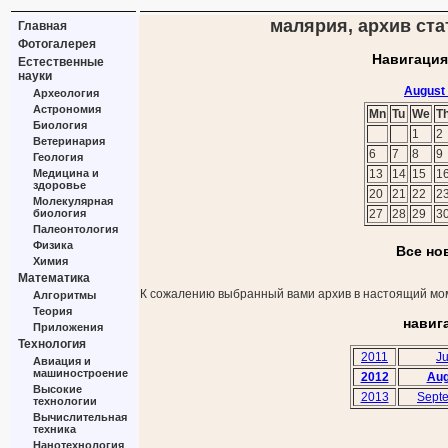
малярия, архив ста
Главная
Фотогалерея
Навигация
Естественные
науки
August
Археология
Астрономия
Mn
Tu
We
T
Биология
1
2
Ветеринария
6
7
8
9
Геология
Медицина и
13
14
15
1
здоровье
20
21
22
2
Молекулярная
биология
27
28
29
3
Палеонтология
Физика
Все но
Химия
Математика
К сожалению выбранный вами архив в настоящий мом
Алгоритмы
Теория
навиг
Приложения
Технология
2011
Ju
Авиация и
машиностроение
2012
Aug
Высокие
2013
Sept
технологии
Вычислительная
техника
Нанотехнология