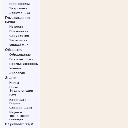
Роботехника
Энергетика
Электроника
Гуманитарные
науки
История
Психология
Социология
Экономика
Философия
Общество
Образование
Развитие науки
Промышленность
Ученые
Экология
Знания
Книги
Наша
Энциклопедия
БСЭ
Брокгауз и
Ефрон
Словарь Даля
Научно-
Технический
словарь
Научный форум