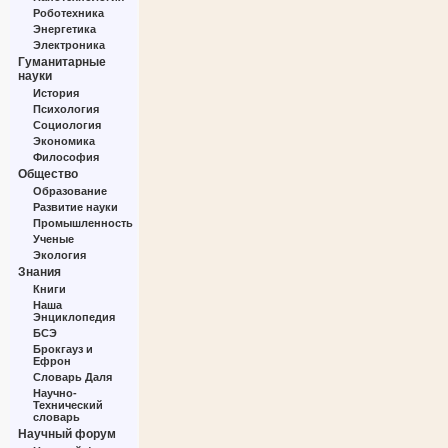
Роботехника
Энергетика
Электроника
Гуманитарные
науки
История
Психология
Социология
Экономика
Философия
Общество
Образование
Развитие науки
Промышленность
Ученые
Экология
Знания
Книги
Наша
Энциклопедия
БСЭ
Брокгауз и
Ефрон
Словарь Даля
Научно-
Технический
словарь
Научный форум