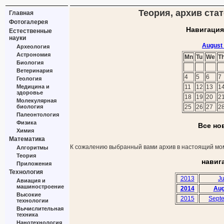
Теория, архив стат
Главная
Фотогалерея
Навигация
Естественные
науки
August
Археология
Астрономия
Mn
Tu
We
T
Биология
Ветеринария
4
5
6
7
Геология
Медицина и
11
12
13
1
здоровье
18
19
20
2
Молекулярная
биология
25
26
27
2
Палеонтология
Физика
Все но
Химия
Математика
К сожалению выбранный вами архив в настоящий мом
Алгоритмы
Теория
навиг
Приложения
Технология
2013
Ju
Авиация и
машиностроение
2014
Aug
Высокие
2015
Sept
технологии
Вычислительная
техника
Нанотехнология