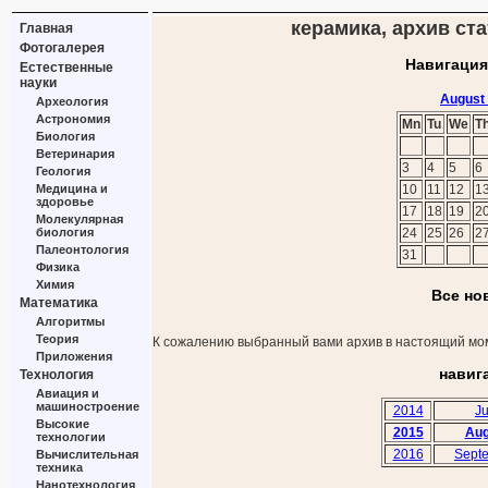
керамика, архив ста
Главная
Фотогалерея
Навигация
Естественные
науки
August
Археология
Астрономия
Mn
Tu
We
T
Биология
Ветеринария
3
4
5
6
Геология
Медицина и
10
11
12
1
здоровье
17
18
19
2
Молекулярная
биология
24
25
26
2
Палеонтология
31
Физика
Химия
Все но
Математика
Алгоритмы
Теория
К сожалению выбранный вами архив в настоящий мом
Приложения
навиг
Технология
Авиация и
машиностроение
2014
Ju
Высокие
2015
Aug
технологии
2016
Sept
Вычислительная
техника
Нанотехнология