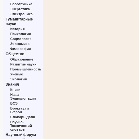
Роботехника
Энергетика
Электроника
Гуманитарные
науки
История
Психология
Социология
Экономика
Философия
Общество
Образование
Развитие науки
Промышленность
Ученые
Экология
Знания
Книги
Наша
Энциклопедия
БСЭ
Брокгауз и
Ефрон
Словарь Даля
Научно-
Технический
словарь
Научный форум