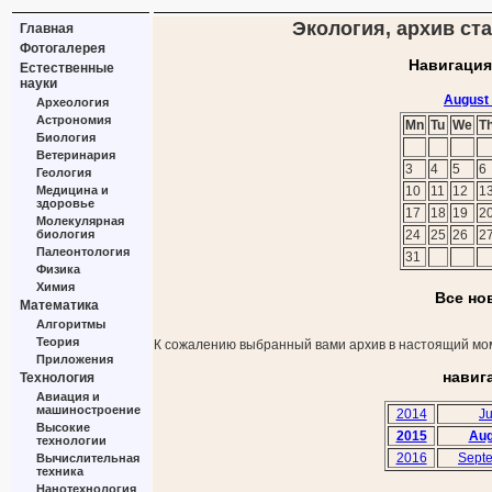
Экология, архив ста
Главная
Фотогалерея
Навигация
Естественные
науки
August
Археология
Астрономия
Mn
Tu
We
T
Биология
Ветеринария
3
4
5
6
Геология
Медицина и
10
11
12
1
здоровье
17
18
19
2
Молекулярная
биология
24
25
26
2
Палеонтология
31
Физика
Химия
Все но
Математика
Алгоритмы
Теория
К сожалению выбранный вами архив в настоящий мом
Приложения
навиг
Технология
Авиация и
машиностроение
2014
Ju
Высокие
2015
Aug
технологии
2016
Sept
Вычислительная
техника
Нанотехнология