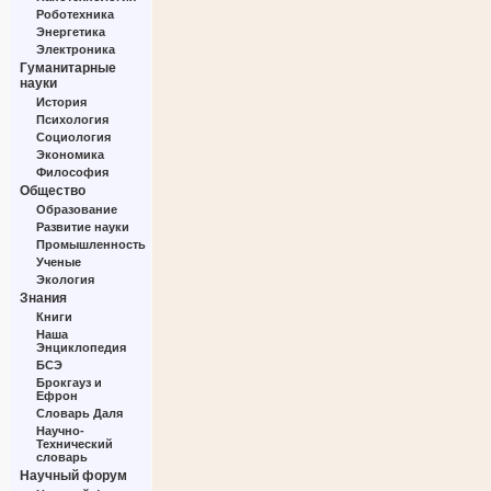
Роботехника
Энергетика
Электроника
Гуманитарные
науки
История
Психология
Социология
Экономика
Философия
Общество
Образование
Развитие науки
Промышленность
Ученые
Экология
Знания
Книги
Наша
Энциклопедия
БСЭ
Брокгауз и
Ефрон
Словарь Даля
Научно-
Технический
словарь
Научный форум