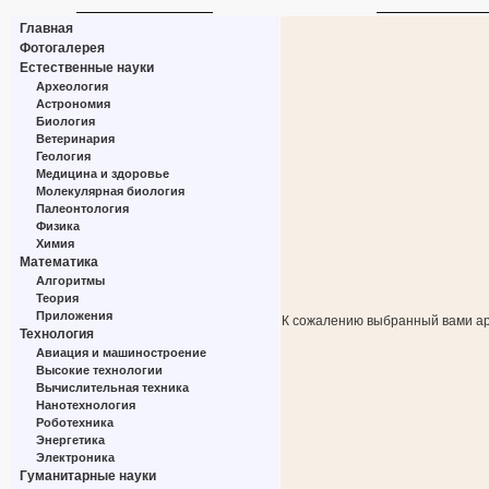
Главная
Фотогалерея
Естественные науки
Археология
Астрономия
Биология
Ветеринария
Геология
Медицина и здоровье
Молекулярная биология
Палеонтология
Физика
Химия
Математика
Алгоритмы
Теория
Приложения
К сожалению выбранный вами ар
Технология
Авиация и машиностроение
Высокие технологии
Вычислительная техника
Нанотехнология
Роботехника
Энергетика
Электроника
Гуманитарные науки