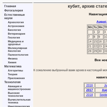
кубит, архив стат
Главная
Фотогалерея
Навигация
Естественные
науки
August
Археология
Астрономия
Mn
Tu
We
T
Биология
1
2
3
Ветеринария
7
8
9
1
Геология
Медицина и
14
15
16
1
здоровье
21
22
23
2
Молекулярная
биология
28
29
30
3
Палеонтология
Физика
Все но
Химия
Математика
К сожалению выбранный вами архив в настоящий мом
Алгоритмы
Теория
навиг
Приложения
Технология
2016
Ju
Авиация и
машиностроение
2017
Aug
Высокие
2018
Sept
технологии
Вычислительная
техника
Нанотехнология