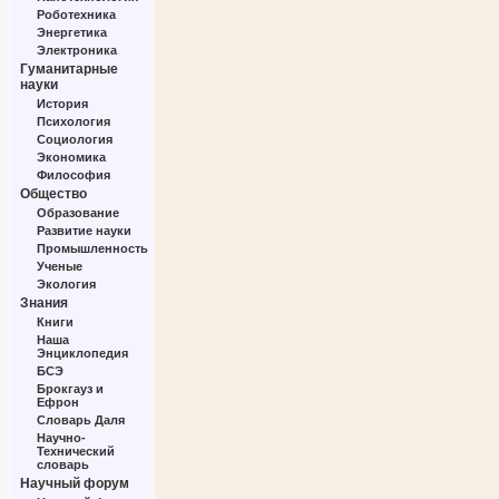
Роботехника
Энергетика
Электроника
Гуманитарные
науки
История
Психология
Социология
Экономика
Философия
Общество
Образование
Развитие науки
Промышленность
Ученые
Экология
Знания
Книги
Наша
Энциклопедия
БСЭ
Брокгауз и
Ефрон
Словарь Даля
Научно-
Технический
словарь
Научный форум