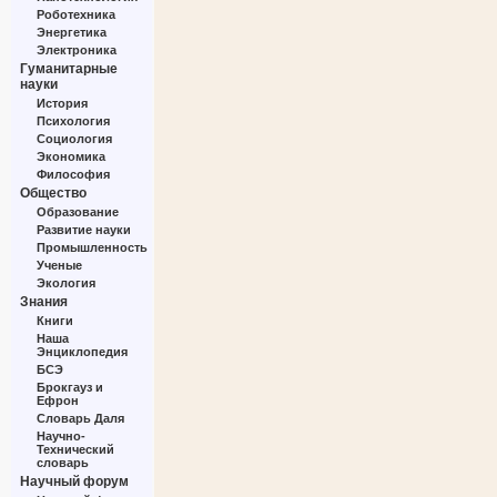
Роботехника
Энергетика
Электроника
Гуманитарные
науки
История
Психология
Социология
Экономика
Философия
Общество
Образование
Развитие науки
Промышленность
Ученые
Экология
Знания
Книги
Наша
Энциклопедия
БСЭ
Брокгауз и
Ефрон
Словарь Даля
Научно-
Технический
словарь
Научный форум