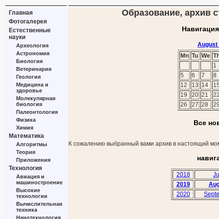
Образование, архив с
Главная
Фотогалерея
Навигация
Естественные
науки
August
Археология
Астрономия
Mn
Tu
We
T
Биология
1
Ветеринария
5
6
7
8
Геология
Медицина и
12
13
14
1
здоровье
19
20
21
2
Молекулярная
биология
26
27
28
2
Палеонтология
Физика
Все но
Химия
Математика
К сожалению выбранный вами архив в настоящий мом
Алгоритмы
Теория
навиг
Приложения
Технология
2018
Ju
Авиация и
машиностроение
2019
Aug
Высокие
2020
Sept
технологии
Вычислительная
техника
Нанотехнология