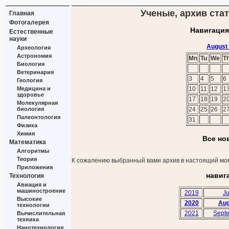
Ученые, архив стат
Главная
Фотогалерея
Навигация
Естественные
науки
August
Археология
Астрономия
Mn
Tu
We
T
Биология
Ветеринария
3
4
5
6
Геология
Медицина и
10
11
12
1
здоровье
17
18
19
2
Молекулярная
биология
24
25
26
2
Палеонтология
31
Физика
Химия
Все но
Математика
Алгоритмы
Теория
К сожалению выбранный вами архив в настоящий мом
Приложения
навиг
Технология
Авиация и
машиностроение
2019
Ju
Высокие
2020
Aug
технологии
2021
Sept
Вычислительная
техника
Нанотехнология