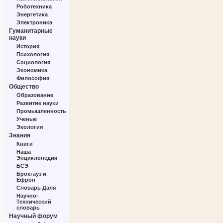
Роботехника
Энергетика
Электроника
Гуманитарные
науки
История
Психология
Социология
Экономика
Философия
Общество
Образование
Развитие науки
Промышленность
Ученые
Экология
Знания
Книги
Наша
Энциклопедия
БСЭ
Брокгауз и
Ефрон
Словарь Даля
Научно-
Технический
словарь
Научный форум