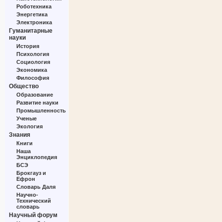
Роботехника
Энергетика
Электроника
Гуманитарные
науки
История
Психология
Социология
Экономика
Философия
Общество
Образование
Развитие науки
Промышленность
Ученые
Экология
Знания
Книги
Наша
Энциклопедия
БСЭ
Брокгауз и
Ефрон
Словарь Даля
Научно-
Технический
словарь
Научный форум