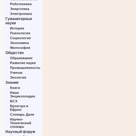
Роботехника
Энергетика
Электроника
Гуманитарные
науки
История
Психология
Социология
Экономика
Философия
Общество
Образование
Развитие науки
Промышленность
Ученые
Экология
Знания
Книги
Наша
Энциклопедия
БСЭ
Брокгауз и
Ефрон
Словарь Даля
Научно-
Технический
словарь
Научный форум