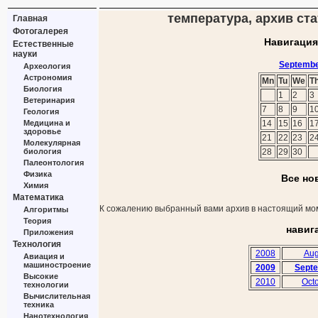
температура, архив ста
Главная
Фотогалерея
Навигация
Естественные
науки
Septembe
Археология
Астрономия
Mn
Tu
We
T
Биология
1
2
3
Ветеринария
7
8
9
1
Геология
Медицина и
14
15
16
1
здоровье
21
22
23
2
Молекулярная
биология
28
29
30
Палеонтология
Физика
Все но
Химия
Математика
К сожалению выбранный вами архив в настоящий мом
Алгоритмы
Теория
навиг
Приложения
Технология
2008
Aug
Авиация и
машиностроение
2009
Sept
Высокие
2010
Oct
технологии
Вычислительная
техника
Нанотехнология