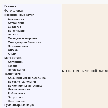
Главная
Фотогалерея
Естественные науки
Археология
Астрономия
Биология
Ветеринария
Геология
Медицина и здоровье
Молекулярная биология
Палеонтология
Физика
Химия
Математика
Алгоритмы
Теория
Приложения
К сожалению выбранный вами ар
Технология
Авиация и машиностроение
Высокие технологии
Вычислительная техника
Нанотехнология
Роботехника
Энергетика
Электроника
Гуманитарные науки