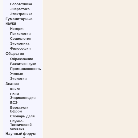
Роботехника
Энергетика
Электроника
Гуманитарные
науки
История
Психология
Социология
Экономика
Философия
Общество
Образование
Развитие науки
Промышленность
Ученые
Экология
Знания
Книги
Наша
Энциклопедия
БСЭ
Брокгауз и
Ефрон
Словарь Даля
Научно-
Технический
словарь
Научный форум