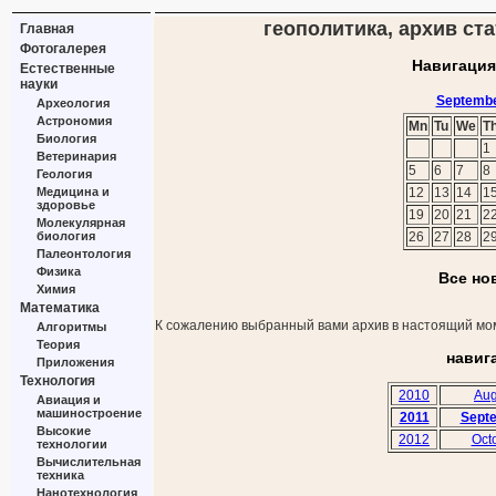
геополитика, архив ста
Главная
Фотогалерея
Навигация
Естественные
науки
Septembe
Археология
Астрономия
Mn
Tu
We
T
Биология
1
Ветеринария
5
6
7
8
Геология
Медицина и
12
13
14
1
здоровье
19
20
21
2
Молекулярная
биология
26
27
28
2
Палеонтология
Физика
Все но
Химия
Математика
К сожалению выбранный вами архив в настоящий мом
Алгоритмы
Теория
навиг
Приложения
Технология
2010
Aug
Авиация и
машиностроение
2011
Sept
Высокие
2012
Oct
технологии
Вычислительная
техника
Нанотехнология