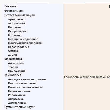
Главная
Фотогалерея
Естественные науки
Археология
Астрономия
Биология
Ветеринария
Геология
Медицина и здоровье
Молекулярная биология
Палеонтология
Физика
Химия
Математика
Алгоритмы
Теория
Приложения
Технология
К сожалению выбранный вами ар
Авиация и машиностроение
Высокие технологии
Вычислительная техника
Нанотехнология
Роботехника
Энергетика
Электроника
Гуманитарные науки