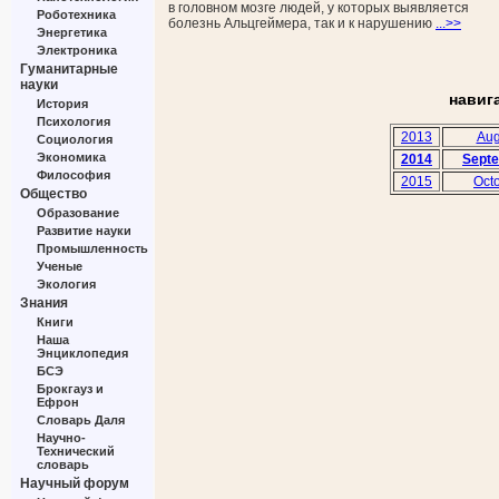
в головном мозге людей, у которых выявляется
Роботехника
болезнь Альцгеймера, так и к нарушению
...>>
Энергетика
Электроника
Гуманитарные
науки
навиг
История
Психология
2013
Aug
Социология
Экономика
2014
Sept
Философия
2015
Oct
Общество
Образование
Развитие науки
Промышленность
Ученые
Экология
Знания
Книги
Наша
Энциклопедия
БСЭ
Брокгауз и
Ефрон
Словарь Даля
Научно-
Технический
словарь
Научный форум