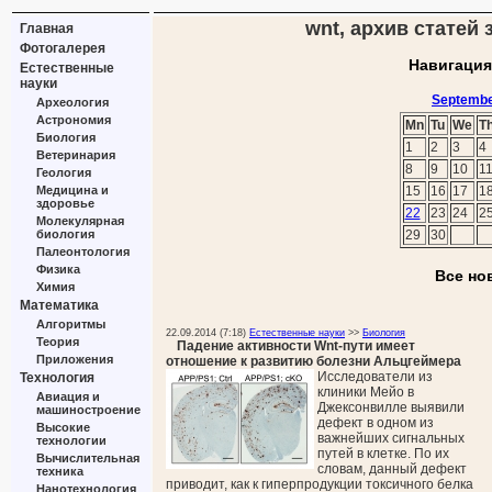
wnt, архив статей 
Главная
Фотогалерея
Навигация
Естественные
науки
Septembe
Археология
Астрономия
Mn
Tu
We
T
Биология
1
2
3
4
Ветеринария
8
9
10
1
Геология
Медицина и
15
16
17
1
здоровье
22
23
24
2
Молекулярная
биология
29
30
Палеонтология
Физика
Все но
Химия
Математика
Алгоритмы
22.09.2014 (7:18)
Естественные науки
>>
Биология
Теория
Падение активности Wnt-пути имеет
Приложения
отношение к развитию болезни Альцгеймера
Исследователи из
Технология
клиники Мейо в
Авиация и
Джексонвилле выявили
машиностроение
дефект в одном из
Высокие
важнейших сигнальных
технологии
путей в клетке. По их
Вычислительная
словам, данный дефект
техника
приводит, как к гиперпродукции токсичного белка
Нанотехнология